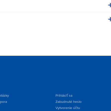
otázky
Prihlásiť sa
dpora
Zabudnuté heslo
Vytvorenie účtu