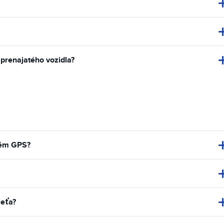
 prenajatého vozidla?
tém GPS?
ieťa?