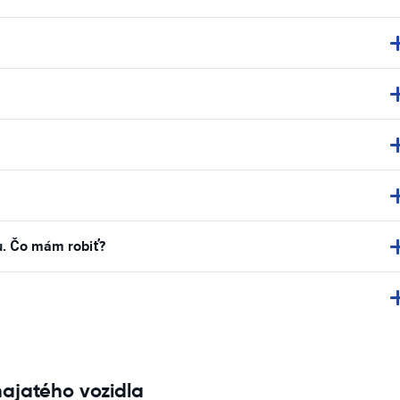
u. Čo mám robiť?
najatého vozidla