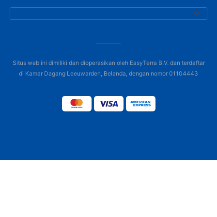
Situs web ini dimiliki dan dioperasikan oleh EasyTerra B.V. dan terdaftar
di Kamar Dagang Leeuwarden, Belanda, dengan nomor 01104443